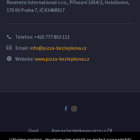
Rovereto International s.r.o., Přívozní 1054/2, Holešovice,
170 00 Praha 7, IČ:03468917
Telefon:
+420 777 803 111
Email:
info@pizza-bezlepkova.cz
Website:
www.pizza-bezlepkova.cz
Úvod
Kam na bezlepkovou pizzu v ČR
Spolupráce-pro pizzerie
Novinky
Užíváme cookies, abychom vám zajistili co možná nejsnadnější