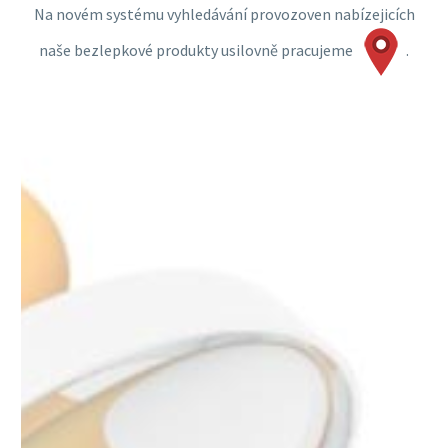
Na novém systému vyhledávání provozoven nabízejicích
naše bezlepkové produkty usilovně pracujeme
.
HLEDÁME NOVÉ PIZZERIE !
HLEDÁME PRODEJCE
BEZLEPKOVÉ PIZZY.
POKUD JSTE ZÁKAZNÍK
NĚJAKÉ VÁMI OBLÍBENÉ
PIZZERIE A CHCETE ABY
TAM BYLA V PRODEJI I