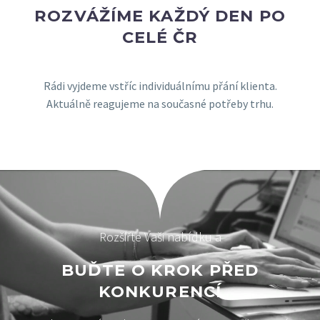
ROZVÁŽÍME KAŽDÝ DEN PO
CELÉ ČR
Rádi vyjdeme vstříc individuálnímu přání klienta.
Aktuálně reagujeme na současné potřeby trhu.
Rozšiřte Vaši nabídku a
BUĎTE O KROK PŘED
KONKURENCÍ