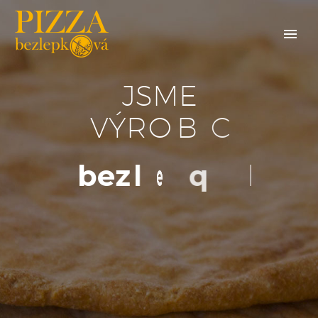
J
S
M
E
V
Ý
R
O
B
C
E
b
e
z
l
e
p
k
o
v
é
p
i
z
z
y
J
s
m
e
č
e
s
k
ý
v
ý
r
o
b
c
e
,