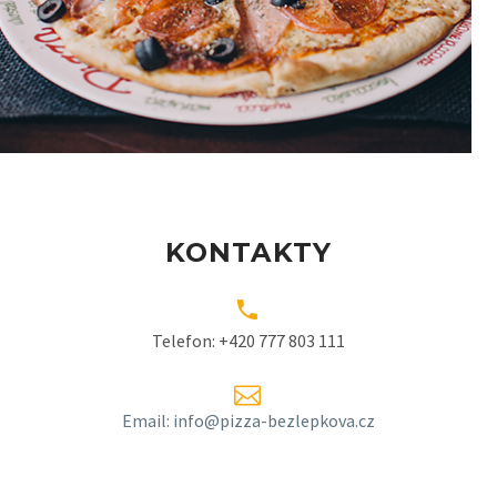
KONTAKTY


Telefon: +420 777 803 111


Email: info@pizza-bezlepkova.cz