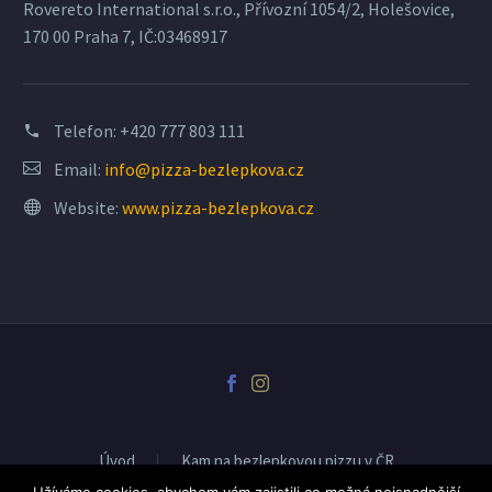
Rovereto International s.r.o., Přívozní 1054/2, Holešovice,
170 00 Praha 7, IČ:03468917
Telefon:
+420 777 803 111
Email:
info@pizza-bezlepkova.cz
Website:
www.pizza-bezlepkova.cz
Úvod
Kam na bezlepkovou pizzu v ČR
Spolupráce-pro pizzerie
Novinky