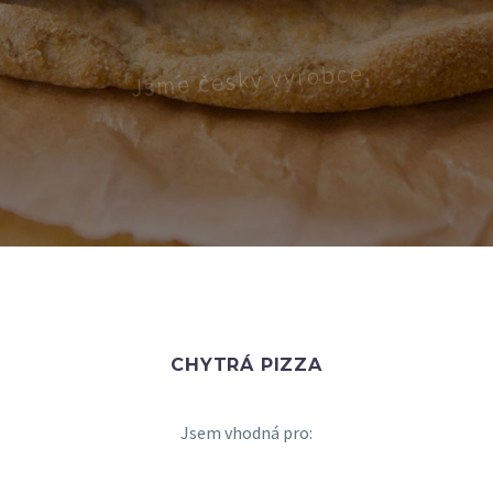
u
b
o
r
ý
v
a
n
e
s
e
m
e
j
u
z
i
l
a
i
c
e
p
s
,
n
i
v
a
r
t
o
p
h
c
ý
v
o
k
p
e
l
z
e
b
a
n
ů
s
u
p
r
o
k
ě
n
ž
á
v
e
ř
p
CHYTRÁ PIZZA
Jsem vhodná pro: