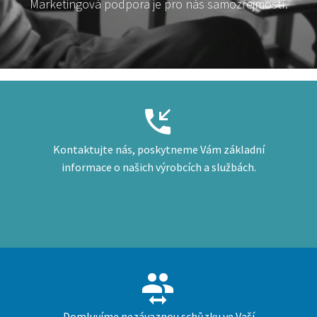
Marketingová podpora je pro nás samozřejmostí.


Kontaktujte nás, poskytneme Vám základní
informace o našich výrobcích a službách.


Domluvíme nezávaznou schůzku ve Vaší