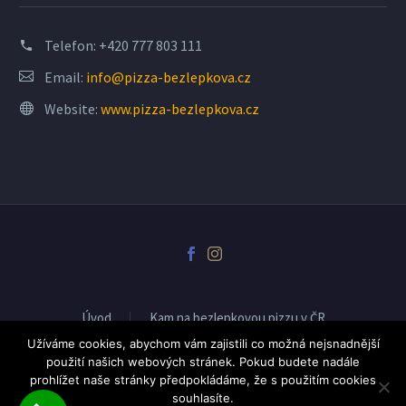
Telefon:
+420 777 803 111
Email:
info@pizza-bezlepkova.cz
Website:
www.pizza-bezlepkova.cz
Úvod
Kam na bezlepkovou pizzu v ČR
Spolupráce-pro pizzerie
Novinky
Užíváme cookies, abychom vám zajistili co možná nejsnadnější
použití našich webových stránek. Pokud budete nadále
prohlížet naše stránky předpokládáme, že s použitím cookies
souhlasíte.
2018 © Bezlepková Pizza od Tomiluju.cz