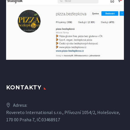
KONTAKTY
Adresa:
Rovereto International s.r.o., Přívozní 1054/2, Holešovice,
170 00 Praha 7, IČ:03468917