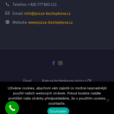
Telefon:
+420 777 803 111
Email:
info@pizza-bezlepkova.cz
Website:
www.pizza-bezlepkova.cz
Úvod
Kam na bezlepkovou pizzu v ČR
Spolupráce-pro pizzerie
Novinky
Užíváme cookies, abychom vám zajistili co možná nejsnadnější
použití našich webových stránek. Pokud budete nadále
prohlížet naše stránky předpokládáme, že s použitím cookies
souhlasíte.
2018 © Bezlepková Pizza od Tomiluju.cz
Souhlasím