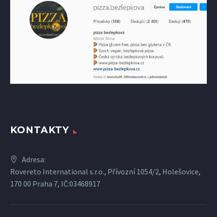
KONTAKTY
Adresa:
Rovereto International s.r.o., Přívozní 1054/2, Holešovice,
170 00 Praha 7, IČ:03468917